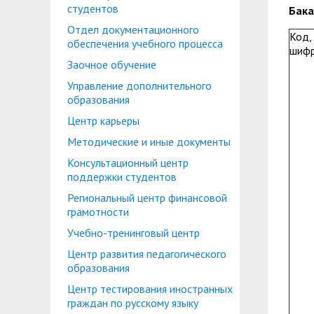
Планово-финансовое управление
Центр карьеры
студентов
Бака
Отдел документационного
Координационный центр
Консультационный центр поддержки студен
Код,
обеспечения учебного процесса
шиф
Противодействие коррупции
Учебно-тренинговый центр
Заочное обучение
Управление дополнительного
Охрана труда
Центр тестирования иностранных граждан по
образования
Центр по информационной политике и связя
Центр карьеры
Центр русского языка как иностранного
Методические и иные документы
Управление по административно-хозяйствен
Консультационный центр
Профком студентов и аспирантов
поддержки студентов
Образовательный модуль «Обучение служен
Региональный центр финансовой
Лучшие студенты
грамотности
Вопросы ректору
Учебно-тренинговый центр
Центр развития педагогического
образования
Центр тестирования иностранных
граждан по русскому языку