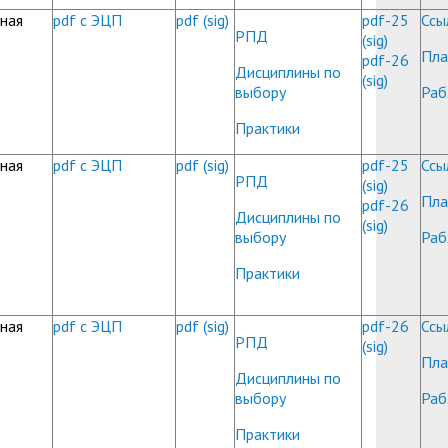
ная
pdf с ЭЦП
pdf
(sig)
pdf-25
Ссы
РПД
(sig)
Пла
pdf-26
Дисциплины по
(sig)
выбору
Раб
Практики
ная
pdf с ЭЦП
pdf
(sig)
pdf-25
Ссы
РПД
(sig)
Пла
pdf-26
Дисциплины по
(sig)
выбору
Раб
Практики
ная
pdf с ЭЦП
pdf
(sig)
pdf-26
Ссы
РПД
(sig)
Пла
Дисциплины по
выбору
Раб
Практики