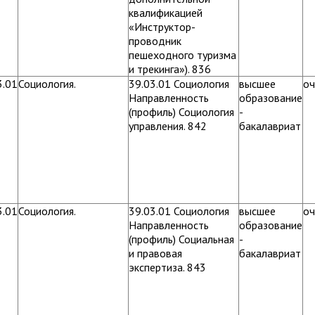
квалификацией
«Инструктор-
проводник
пешеходного туризма
и трекинга»). 836
3.01
Социология.
39.03.01 Социология
высшее
оч
Направленность
образование
(профиль) Социология
-
управления. 842
бакалавриат
3.01
Социология.
39.03.01 Социология
высшее
оч
Направленность
образование
(профиль) Социальная
-
и правовая
бакалавриат
экспертиза. 843