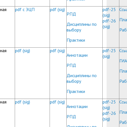
ная
pdf с ЭЦП
pdf
(sig)
pdf-25
Ссы
РПД
(sig)
Пла
pdf-26
Дисциплины по
(sig)
выбору
Раб
Практики
ная
pdf
(sig)
pdf
(sig)
pdf-25
Ссы
Аннотации
(sig)
ГИА
РПД
Пла
Дисциплины по
выбору
Раб
Практики
ная
pdf
(sig)
pdf
(sig)
pdf-25
Ссы
Аннотации
(sig)
Пла
pdf-26
РПД
(sig)
Раб
Дисциплины по