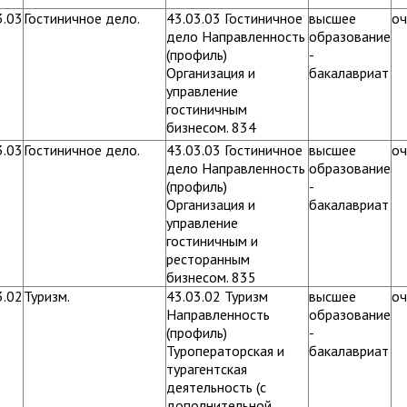
3.03
Гостиничное дело.
43.03.03 Гостиничное
высшее
оч
дело Направленность
образование
(профиль)
-
Организация и
бакалавриат
управление
гостиничным
бизнесом. 834
3.03
Гостиничное дело.
43.03.03 Гостиничное
высшее
оч
дело Направленность
образование
(профиль)
-
Организация и
бакалавриат
управление
гостиничным и
ресторанным
бизнесом. 835
3.02
Туризм.
43.03.02 Туризм
высшее
оч
Направленность
образование
(профиль)
-
Туроператорская и
бакалавриат
турагентская
деятельность (с
дополнительной