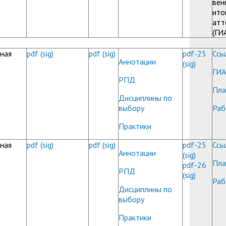
вен
ито
атт
(ГИ
ная
pdf
(sig)
pdf
(sig)
pdf-25
Ссы
Аннотации
(sig)
ГИА
РПД
Пла
Дисциплины по
выбору
Раб
Практики
ная
pdf
(sig)
pdf
(sig)
pdf-25
Ссы
Аннотации
(sig)
Пла
pdf-26
РПД
(sig)
Раб
Дисциплины по
выбору
Практики