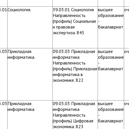
3.01
Социология.
39.03.01 Социология
высшее
оч
Направленность
образование
(профиль) Социальная
-
и правовая
бакалавриат
экспертиза. 845
3.03
Прикладная
09.03.03 Прикладная
высшее
оч
информатика.
информатика
образование
Направленность
-
(профиль) Прикладная
бакалавриат
информатика в
экономике. 822
3.03
Прикладная
09.03.03 Прикладная
высшее
оч
информатика.
информатика
образование
Направленность
-
(профиль) Цифровая
бакалавриат
экономика. 823