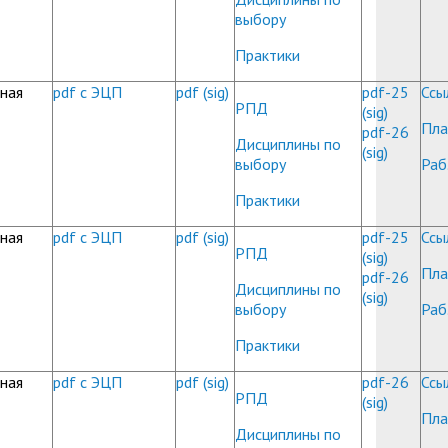
выбору
Практики
ная
pdf с ЭЦП
pdf
(sig)
pdf-25
Ссы
РПД
(sig)
Пла
pdf-26
Дисциплины по
(sig)
выбору
Раб
Практики
ная
pdf с ЭЦП
pdf
(sig)
pdf-25
Ссы
РПД
(sig)
Пла
pdf-26
Дисциплины по
(sig)
выбору
Раб
Практики
ная
pdf с ЭЦП
pdf
(sig)
pdf-26
Ссы
РПД
(sig)
Пла
Дисциплины по