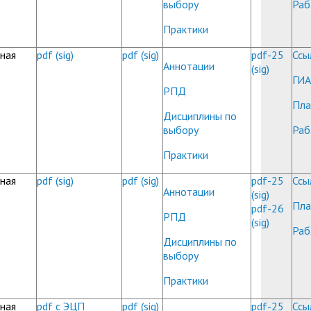
выбору
Раб
Практики
ная
pdf
(sig)
pdf
(sig)
pdf-25
Ссы
Аннотации
(sig)
ГИА
РПД
Пла
Дисциплины по
выбору
Раб
Практики
ная
pdf
(sig)
pdf
(sig)
pdf-25
Ссы
Аннотации
(sig)
Пла
pdf-26
РПД
(sig)
Раб
Дисциплины по
выбору
Практики
ная
pdf с ЭЦП
pdf
(sig)
pdf-25
Ссы