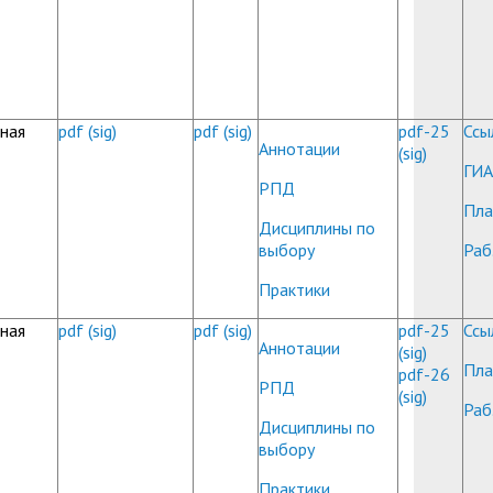
ная
pdf
(sig)
pdf
(sig)
pdf-25
Ссы
Аннотации
(sig)
ГИА
РПД
Пла
Дисциплины по
выбору
Раб
Практики
ная
pdf
(sig)
pdf
(sig)
pdf-25
Ссы
Аннотации
(sig)
Пла
pdf-26
РПД
(sig)
Раб
Дисциплины по
выбору
Практики