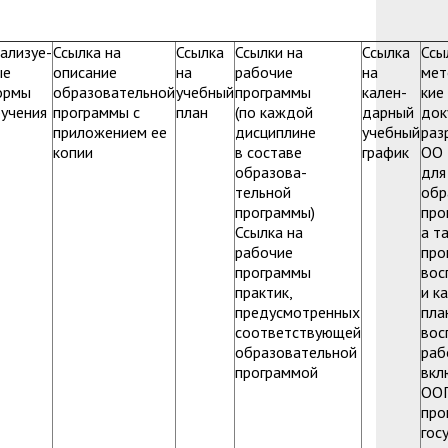
зопасности
менты
пасность
овой грамотности
ализуе-
Ссылка на
Ссылка
Ссылки на
Ссылка
Ссы
ые
описание
на
рабочие
на
мет
ского образования
ормы
образовательной
учебный
программы
кален-
кие
учения
программы с
план
(по каждой
дарный
док
й государственных и муниципальных
приложением ее
дисциплине
учебный
раз
копии
в составе
график
ОО
сть
образова-
для
тельной
обр
 представителей) несовершеннолетних
программы)
про
Ссылка на
а т
ая организация высшей школы
рабочие
про
нии академического отпуска обучающимся
программы
вос
практик,
и к
предусмотренных
пла
соответствующей
вос
образовательной
раб
программой
вкл
ОО
про
гос