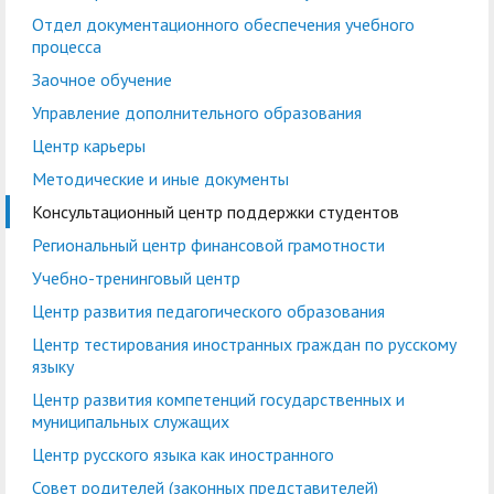
кадров
воспитательной работе
Отдел практической
Военно-патриотический
Отдел
Лаборатории, НШ,
Отдел документационного обеспечения учебного
Управление по
Управление
процесса
подготовки студентов
Центр
клуб "БАРС"
документационного
Cовет обучающихся
НИЦ, вузовско-
правовой и кадровой
бухгалтерского учета и
Заочное обучение
добровольчества
обеспечения учебного
академическая
работе
финансового контроля
Экскурсионно-
Управление дополнительного образования
«Абилимпикс»
процесса
кафедра
просветительский
Планово-финансовое
Управление
Центр карьеры
Заочное обучение
Научные мероприятия в
Управление
центр
Институт туризма,
управление
комплексной
Методические и иные документы
ГАГУ
дополнительного
сервиса и
Ассоциация
безопасности
Информационные
Консультационный центр поддержки студентов
образования
гостеприимства
выпускников
материалы
Региональный центр финансовой грамотности
Координационный
Антитеррористическая
Центр карьеры
Национальный проект
Методические и иные
Учебно-тренинговый центр
центр
безопасность
«Наука и
документы
Центр развития педагогического образования
Противодействие
Обращения граждан
университеты»
Центр тестирования иностранных граждан по русскому
Консультационный
Региональный центр
коррупции
языку
Охрана труда
центр поддержки
финансовой
Центр развития компетенций государственных и
Центр цифрового
студентов
Центр по
грамотности
муниципальных служащих
развития
информационной
Центр русского языка как иностранного
Учебно-тренинговый
Центр развития
политике и связям с
Совет родителей (законных представителей)